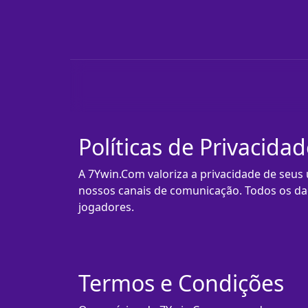
Políticas de Privacida
A 7Ywin.Com valoriza a privacidade de seu
nossos canais de comunicação. Todos os dad
jogadores.
Termos e Condições