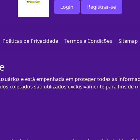
Login
Registrar-se
Políticas de Privacidade
Termos e Condições
Sitemap
de
s usuários e está empenhada em proteger todas as informaç
os coletados são utilizados exclusivamente para fins de m