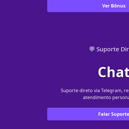
Ver Bônus
💬 Suporte Di
Cha
Suporte direto via Telegram, r
atendimento persona
Falar Suport