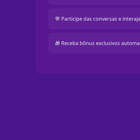
💬 Participe das conversas e interaj
🎁 Receba bônus exclusivos autom