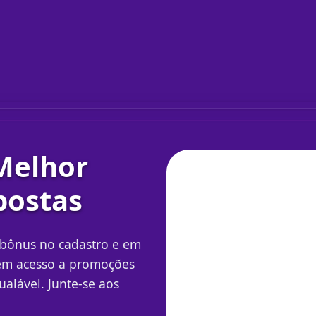
Melhor
postas
 bônus no cadastro e em
tem acesso a promoções
ualável. Junte-se aos