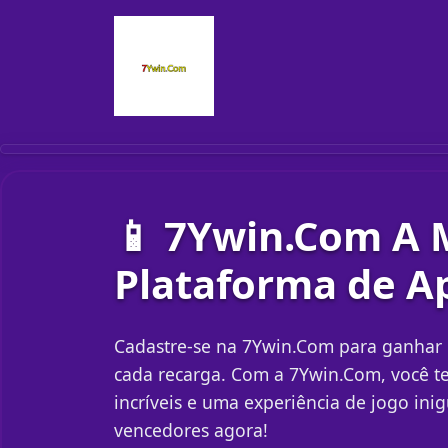
📱 7Ywin.Com A 
Plataforma de A
Cadastre-se na 7Ywin.Com para ganhar
cada recarga. Com a 7Ywin.Com, você 
incríveis e uma experiência de jogo inig
vencedores agora!