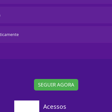
a
aticamente
SEGUIR AGORA
Acessos