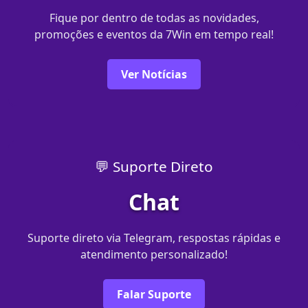
Fique por dentro de todas as novidades,
promoções e eventos da 7Win em tempo real!
Ver Notícias
💬 Suporte Direto
Chat
Suporte direto via Telegram, respostas rápidas e
atendimento personalizado!
Falar Suporte