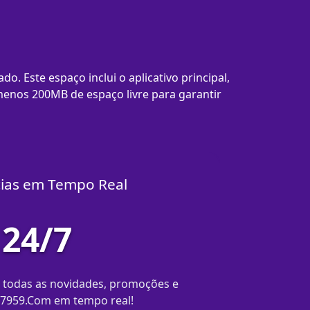
 Este espaço inclui o aplicativo principal,
enos 200MB de espaço livre para garantir
cias em Tempo Real
24/7
e todas as novidades, promoções e
 7959.Com em tempo real!