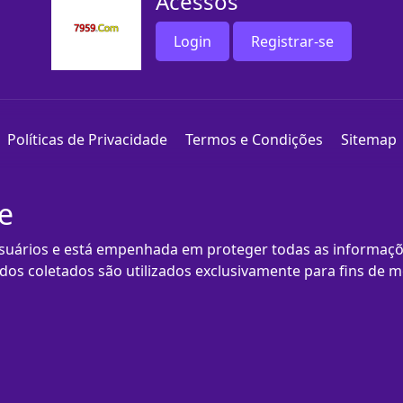
Acessos
Login
Registrar-se
Políticas de Privacidade
Termos e Condições
Sitemap
de
usuários e está empenhada em proteger todas as informaçõ
os coletados são utilizados exclusivamente para fins de m