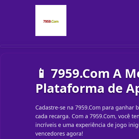
📱 7959.Com A M
Plataforma de A
Cadastre-se na 7959.Com para ganhar 
cada recarga. Com a 7959.Com, você t
incríveis e uma experiência de jogo inig
vencedores agora!