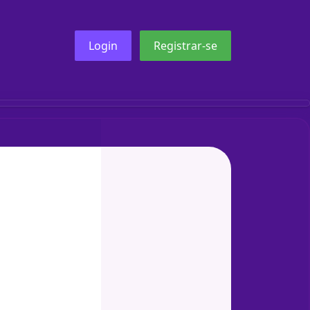
Login
Registrar-se