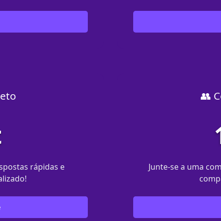
reto
👥 
t
espostas rápidas e
Junte-se a uma com
lizado!
compa
e