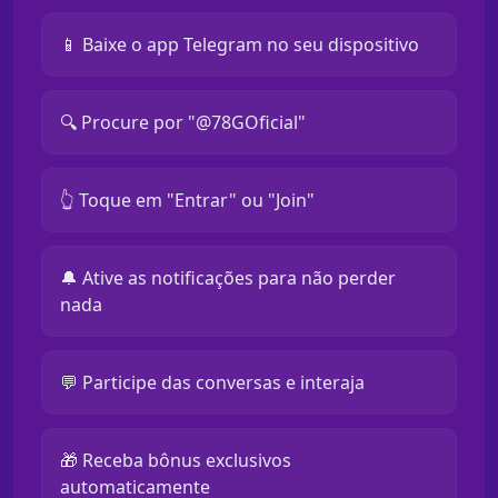
📱 Baixe o app Telegram no seu dispositivo
🔍 Procure por "@78GOficial"
👆 Toque em "Entrar" ou "Join"
🔔 Ative as notificações para não perder
nada
💬 Participe das conversas e interaja
🎁 Receba bônus exclusivos
automaticamente