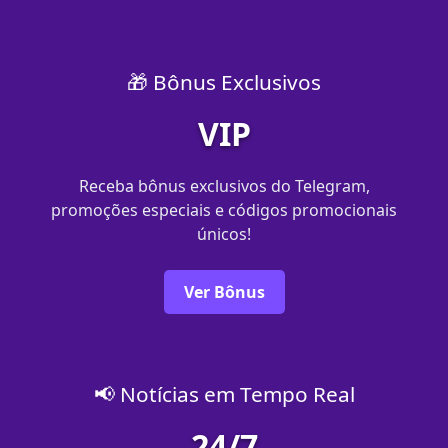
🎁 Bônus Exclusivos
VIP
Receba bônus exclusivos do Telegram,
promoções especiais e códigos promocionais
únicos!
Ver Bônus
📢 Notícias em Tempo Real
24/7