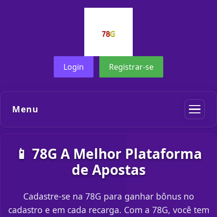
Login
Registrar-se
Menu
📱 78G A Melhor Plataforma
de Apostas
Cadastre-se na 78G para ganhar bônus no
cadastro e em cada recarga. Com a 78G, você tem