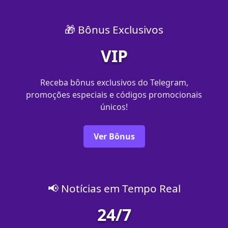
🎁 Bônus Exclusivos
VIP
Receba bônus exclusivos do Telegram,
promoções especiais e códigos promocionais
únicos!
Ver Bônus
📢 Notícias em Tempo Real
24/7