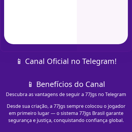
📱 Canal Oficial no Telegram!
📱 Benefícios do Canal
Descubra as vantagens de seguir a 77Jgs no Telegram
Desde sua criação, a 77Jgs sempre colocou o jogador
em primeiro lugar — o sistema 77Jgs Brasil garante
segurança e justiça, conquistando confiança global.