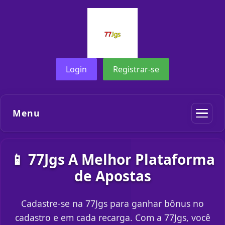
Login
Registrar-se
Menu
📱 77Jgs A Melhor Plataforma
de Apostas
Cadastre-se na 77Jgs para ganhar bônus no
cadastro e em cada recarga. Com a 77Jgs, você