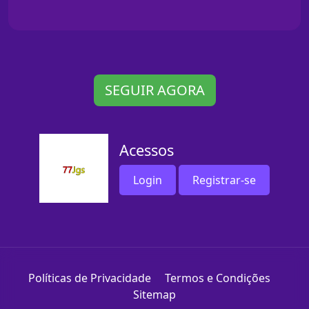
SEGUIR AGORA
Acessos
Login
Registrar-se
Políticas de Privacidade
Termos e Condições
Sitemap