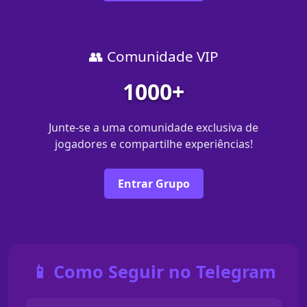
👥 Comunidade VIP
1000+
Junte-se a uma comunidade exclusiva de
jogadores e compartilhe experiências!
Entrar Grupo
📱 Como Seguir no Telegram