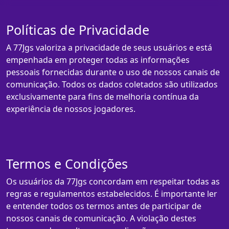
Políticas de Privacidade
A 77Jgs valoriza a privacidade de seus usuários e está
empenhada em proteger todas as informações
pessoais fornecidas durante o uso de nossos canais de
comunicação. Todos os dados coletados são utilizados
exclusivamente para fins de melhoria contínua da
experiência de nossos jogadores.
Termos e Condições
Os usuários da 77Jgs concordam em respeitar todas as
regras e regulamentos estabelecidos. É importante ler
e entender todos os termos antes de participar de
nossos canais de comunicação. A violação destes