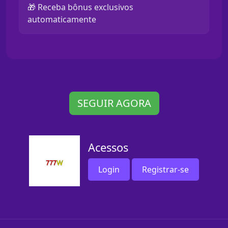
🎁 Receba bônus exclusivos
automaticamente
SEGUIR AGORA
Acessos
Login
Registrar-se