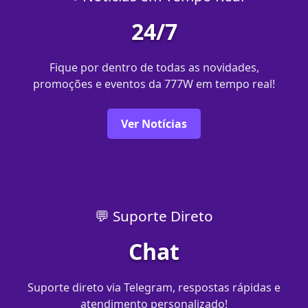
24/7
Fique por dentro de todas as novidades,
promoções e eventos da 777W em tempo real!
Ver Notícias
💬 Suporte Direto
Chat
Suporte direto via Telegram, respostas rápidas e
atendimento personalizado!