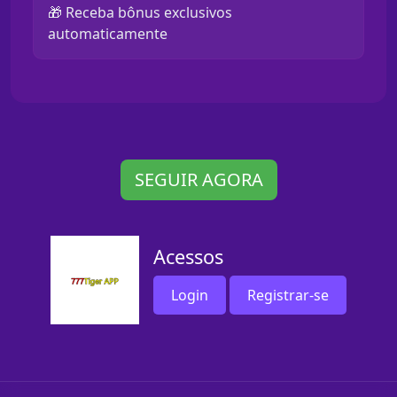
🎁 Receba bônus exclusivos
automaticamente
SEGUIR AGORA
Acessos
Login
Registrar-se