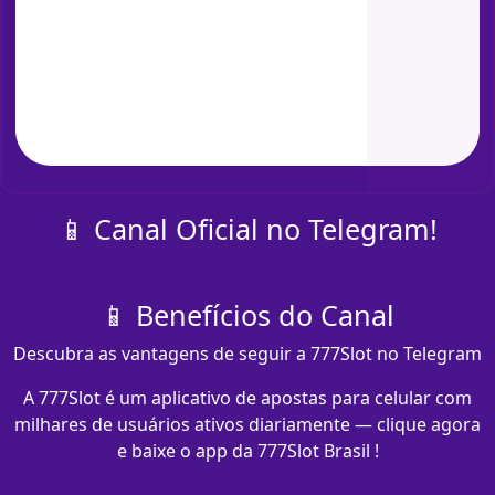
📱 Canal Oficial no Telegram!
📱 Benefícios do Canal
Descubra as vantagens de seguir a 777Slot no Telegram
A 777Slot é um aplicativo de apostas para celular com
milhares de usuários ativos diariamente — clique agora
e baixe o app da 777Slot Brasil !