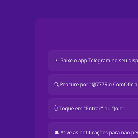
📱 Baixe o app Telegram no seu disp
🔍 Procure por "@777Rio ComOficia
👆 Toque em "Entrar" ou "Join"
🔔 Ative as notificações para não p