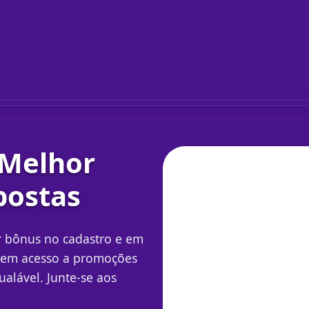
 Melhor
postas
r bônus no cadastro e em
 tem acesso a promoções
ualável. Junte-se aos