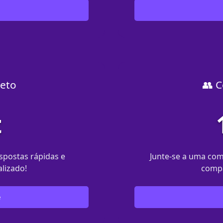
reto
👥 
t
espostas rápidas e
Junte-se a uma com
lizado!
compa
e