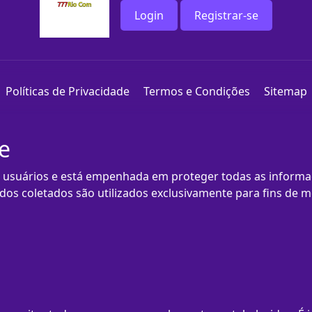
Login
Registrar-se
Políticas de Privacidade
Termos e Condições
Sitemap
de
s usuários e está empenhada em proteger todas as informa
os coletados são utilizados exclusivamente para fins de m