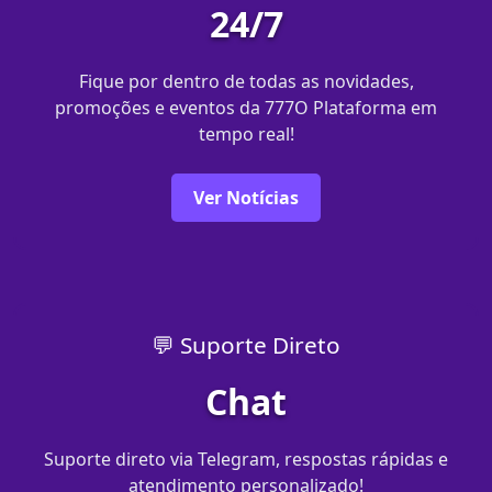
24/7
Fique por dentro de todas as novidades,
promoções e eventos da 777O Plataforma em
tempo real!
Ver Notícias
💬 Suporte Direto
Chat
Suporte direto via Telegram, respostas rápidas e
atendimento personalizado!