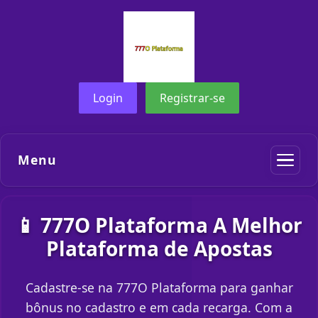
Login
Registrar-se
Menu
📱 777O Plataforma A Melhor
Plataforma de Apostas
Cadastre-se na 777O Plataforma para ganhar
bônus no cadastro e em cada recarga. Com a