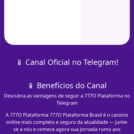
📱 Canal Oficial no Telegram!
📱 Benefícios do Canal
Descubra as vantagens de seguir a 777O Plataforma no
Telegram
A 777O Plataforma 777O Plataforma Brasil é o cassino
online mais completo e seguro da atualidade — junte-
se a nós e comece agora sua jornada rumo aos