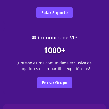
Falar Suporte
👥 Comunidade VIP
1000+
Junte-se a uma comunidade exclusiva de
jogadores e compartilhe experiências!
Entrar Grupo