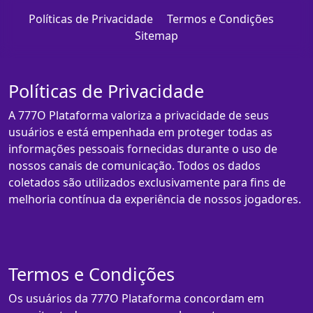
Políticas de Privacidade
Termos e Condições
Sitemap
Políticas de Privacidade
A 777O Plataforma valoriza a privacidade de seus
usuários e está empenhada em proteger todas as
informações pessoais fornecidas durante o uso de
nossos canais de comunicação. Todos os dados
coletados são utilizados exclusivamente para fins de
melhoria contínua da experiência de nossos jogadores.
Termos e Condições
Os usuários da 777O Plataforma concordam em