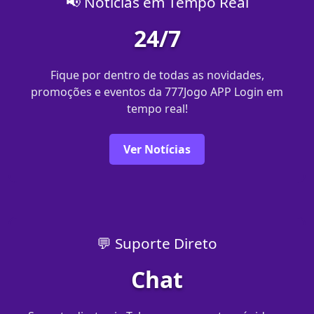
📢 Notícias em Tempo Real
24/7
Fique por dentro de todas as novidades,
promoções e eventos da 777Jogo APP Login em
tempo real!
Ver Notícias
💬 Suporte Direto
Chat