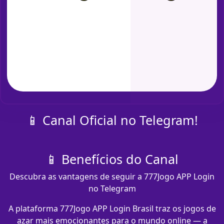
📱 Canal Oficial no Telegram!
📱 Benefícios do Canal
Descubra as vantagens de seguir a 777Jogo APP Login
no Telegram
A plataforma 777Jogo APP Login Brasil traz os jogos de
azar mais emocionantes para o mundo online — a