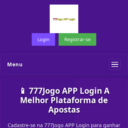
Login
Registrar-se
Menu
📱 777Jogo APP Login A
Melhor Plataforma de
Apostas
Cadastre-se na 777Jogo APP Login para ganhar