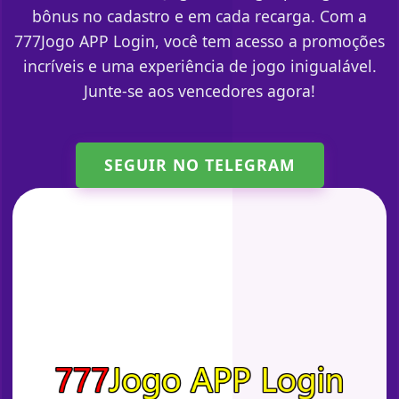
bônus no cadastro e em cada recarga. Com a
777Jogo APP Login, você tem acesso a promoções
incríveis e uma experiência de jogo inigualável.
Junte-se aos vencedores agora!
SEGUIR NO TELEGRAM