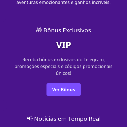
aventuras emocionantes e ganhos incríveis.
🎁 Bônus Exclusivos
VIP
Receba bônus exclusivos do Telegram,
promoções especiais e códigos promocionais
únicos!
Ver Bônus
📢 Notícias em Tempo Real