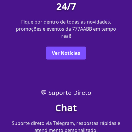
24/7
Fique por dentro de todas as novidades,
promoções e eventos da 777AABB em tempo
real!
Ver Notícias
💬 Suporte Direto
Chat
Suporte direto via Telegram, respostas rápidas e
atendimento personalizado!