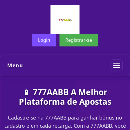
Login
Registrar-se
Menu
📱 777AABB A Melhor
Plataforma de Apostas
Cadastre-se na 777AABB para ganhar bônus no
cadastro e em cada recarga. Com a 777AABB, você