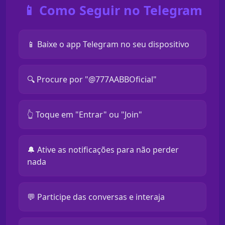
📱 Como Seguir no Telegram
📱 Baixe o app Telegram no seu dispositivo
🔍 Procure por "@777AABBOficial"
👆 Toque em "Entrar" ou "Join"
🔔 Ative as notificações para não perder
nada
💬 Participe das conversas e interaja