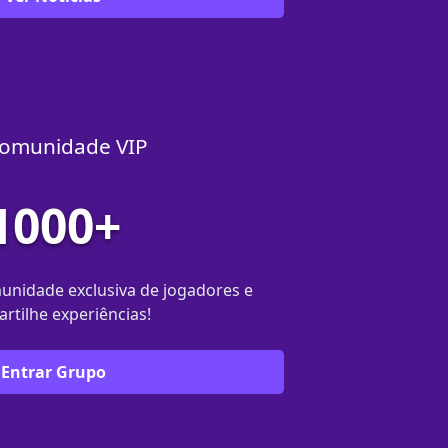
Comunidade VIP
1000+
unidade exclusiva de jogadores e
rtilhe experiências!
Entrar Grupo