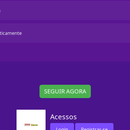
a
aticamente
SEGUIR AGORA
Acessos
Login
Registrar-se