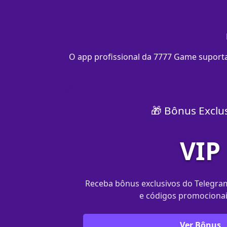
O app profissional da 7777 Game suporta
🎁 Bônus Exclu
VIP
Receba bônus exclusivos do Telegra
e códigos promocionai
Ver Bônus