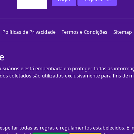
Políticas de Privacidade
Termos e Condições
Sitemap
de
s usuários e está empenhada em proteger todas as informaç
os coletados são utilizados exclusivamente para fins de m
peitar todas as regras e regulamentos estabelecidos. É i