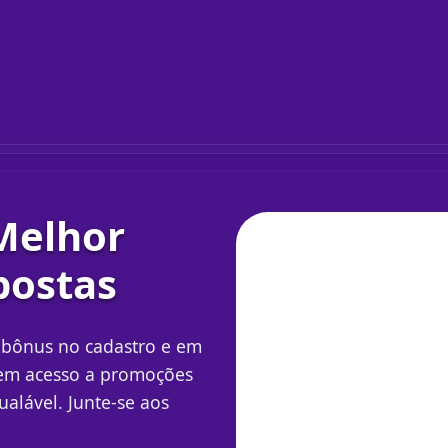
Melhor
postas
 bônus no cadastro e em
tem acesso a promoções
ualável. Junte-se aos