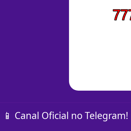
📱 Canal Oficial no Telegram!