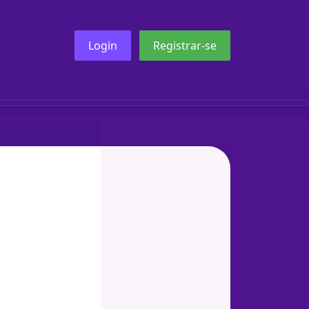
Login
Registrar-se