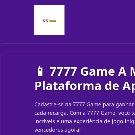
📱 7777 Game A 
Plataforma de A
Cadastre-se na 7777 Game para ganhar
cada recarga. Com a 7777 Game, você 
incríveis e uma experiência de jogo inig
vencedores agora!