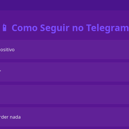
📱 Como Seguir no Telegram
ositivo
"
erder nada