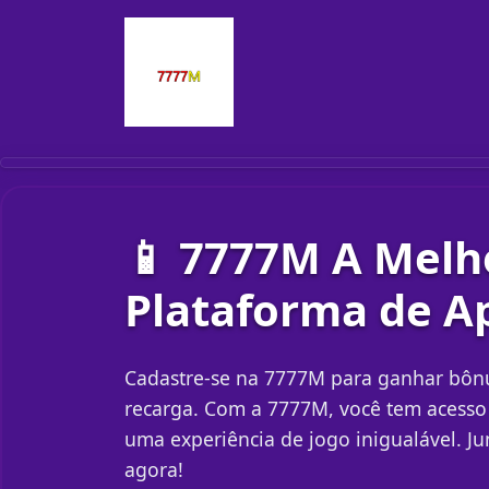
📱 7777M A Melh
Plataforma de A
Cadastre-se na 7777M para ganhar bôn
recarga. Com a 7777M, você tem acesso 
uma experiência de jogo inigualável. J
agora!