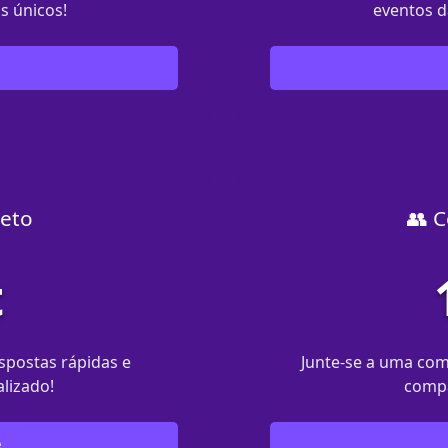
s únicos!
eventos d
reto
👥 
t
espostas rápidas e
Junte-se a uma com
lizado!
compa
e