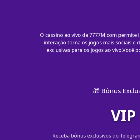
O cassino ao vivo da 7777M com​ permite i
interação torna os jogos mais sociais 
exclusivas para os jogos ao vivo.Você 
🎁 Bônus Exclu
VIP
Receba bônus exclusivos do Telegra