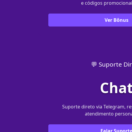
e códigos promocionai
Ver Bônus
💬 Suporte Di
Cha
Suporte direto via Telegram, r
atendimento persona
Falar Suport