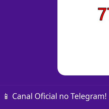
📱 Canal Oficial no Telegram!