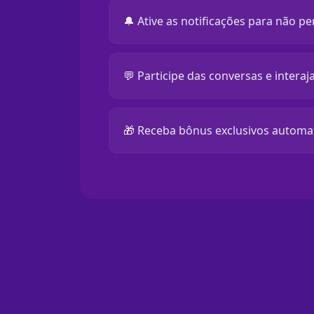
🔔 Ative as notificações para não p
💬 Participe das conversas e interaj
🎁 Receba bônus exclusivos autom