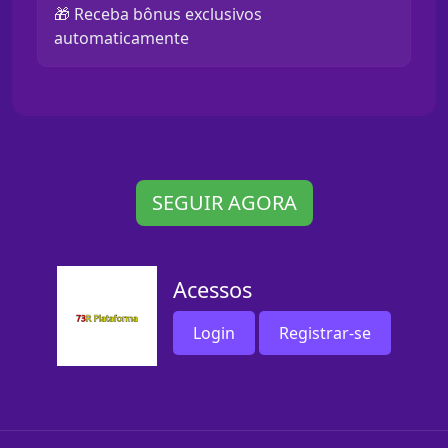
🎁 Receba bônus exclusivos
automaticamente
SEGUIR AGORA
Acessos
Login
Registrar-se