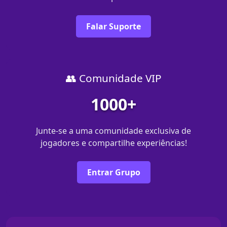
Falar Suporte
👥 Comunidade VIP
1000+
Junte-se a uma comunidade exclusiva de
jogadores e compartilhe experiências!
Entrar Grupo