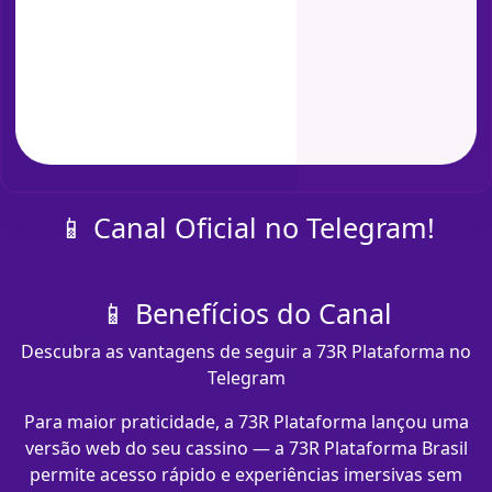
📱 Canal Oficial no Telegram!
📱 Benefícios do Canal
Descubra as vantagens de seguir a 73R Plataforma no
Telegram
Para maior praticidade, a 73R Plataforma lançou uma
versão web do seu cassino — a 73R Plataforma Brasil
permite acesso rápido e experiências imersivas sem