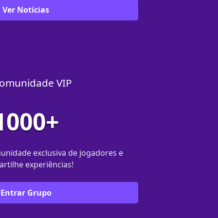
Ver Notícias
Comunidade VIP
1000+
unidade exclusiva de jogadores e
rtilhe experiências!
Entrar Grupo