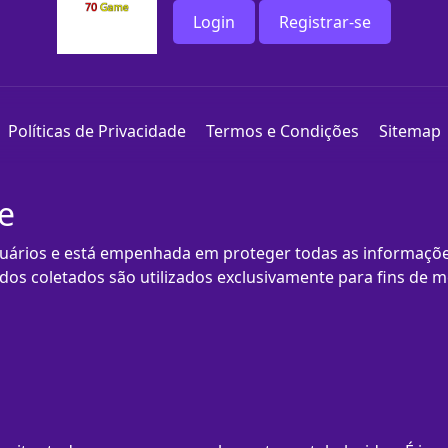
Login
Registrar-se
Políticas de Privacidade
Termos e Condições
Sitemap
de
usuários e está empenhada em proteger todas as informaçõe
os coletados são utilizados exclusivamente para fins de m