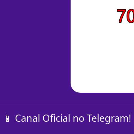
📱 Canal Oficial no Telegram!