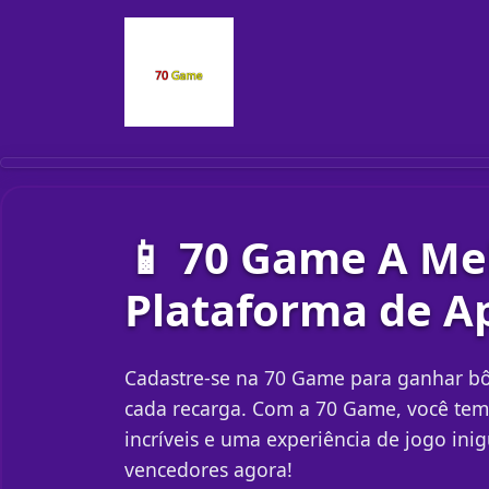
📱 70 Game A Me
Plataforma de A
Cadastre-se na 70 Game para ganhar b
cada recarga. Com a 70 Game, você te
incríveis e uma experiência de jogo inig
vencedores agora!