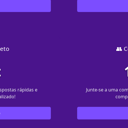
reto
👥 
t
espostas rápidas e
Junte-se a uma com
lizado!
compa
e