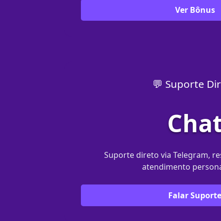
Ver Bônus
💬 Suporte Di
Cha
Suporte direto via Telegram, r
atendimento persona
Falar Suport