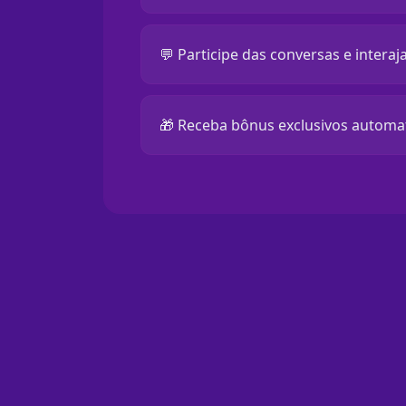
💬 Participe das conversas e interaj
🎁 Receba bônus exclusivos autom