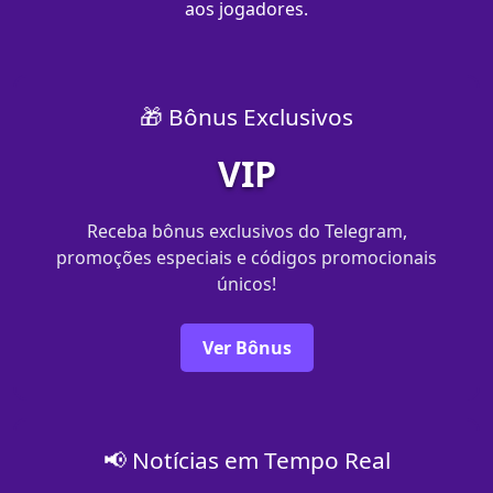
aos jogadores.
🎁 Bônus Exclusivos
VIP
Receba bônus exclusivos do Telegram,
promoções especiais e códigos promocionais
únicos!
Ver Bônus
📢 Notícias em Tempo Real