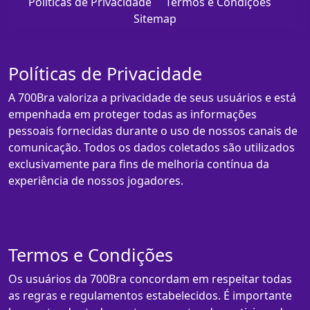
Políticas de Privacidade
Termos e Condições
Sitemap
Políticas de Privacidade
A 700Bra valoriza a privacidade de seus usuários e está
empenhada em proteger todas as informações
pessoais fornecidas durante o uso de nossos canais de
comunicação. Todos os dados coletados são utilizados
exclusivamente para fins de melhoria contínua da
experiência de nossos jogadores.
Termos e Condições
Os usuários da 700Bra concordam em respeitar todas
as regras e regulamentos estabelecidos. É importante