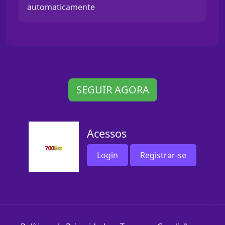
automaticamente
SEGUIR AGORA
Acessos
Login
Registrar-se