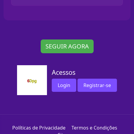
SEGUIR AGORA
Acessos
Login
Registrar-se
Políticas de Privacidade
Termos e Condições