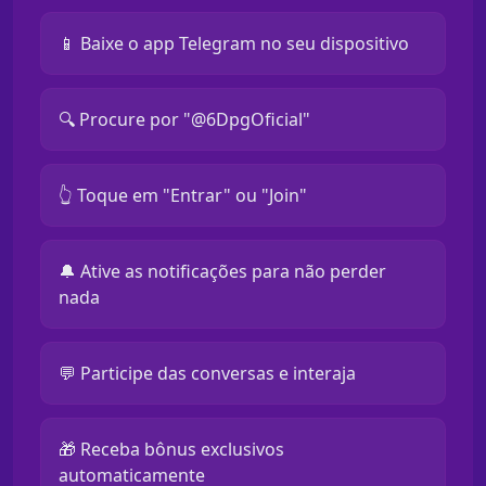
📱 Baixe o app Telegram no seu dispositivo
🔍 Procure por "@6DpgOficial"
👆 Toque em "Entrar" ou "Join"
🔔 Ative as notificações para não perder
nada
💬 Participe das conversas e interaja
🎁 Receba bônus exclusivos
automaticamente