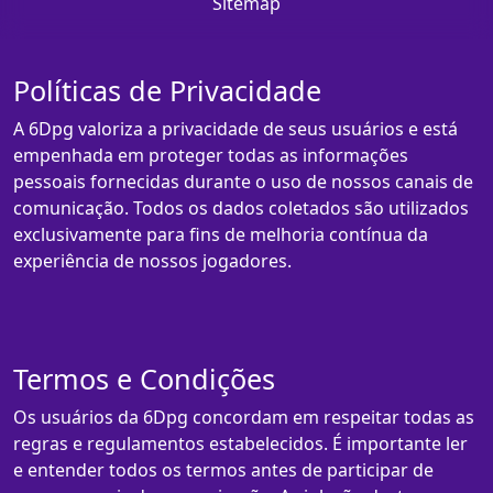
Sitemap
Políticas de Privacidade
A 6Dpg valoriza a privacidade de seus usuários e está
empenhada em proteger todas as informações
pessoais fornecidas durante o uso de nossos canais de
comunicação. Todos os dados coletados são utilizados
exclusivamente para fins de melhoria contínua da
experiência de nossos jogadores.
Termos e Condições
Os usuários da 6Dpg concordam em respeitar todas as
regras e regulamentos estabelecidos. É importante ler
e entender todos os termos antes de participar de