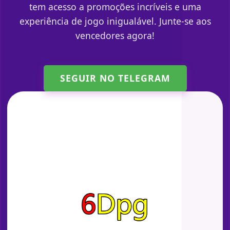
tem acesso a promoções incríveis e uma
experiência de jogo inigualável. Junte-se aos
vencedores agora!
SEGUIR NO TELEGRAM