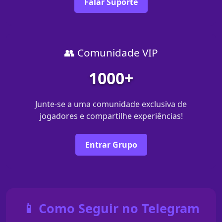
Falar Suporte
👥 Comunidade VIP
1000+
Junte-se a uma comunidade exclusiva de
jogadores e compartilhe experiências!
Entrar Grupo
📱 Como Seguir no Telegram