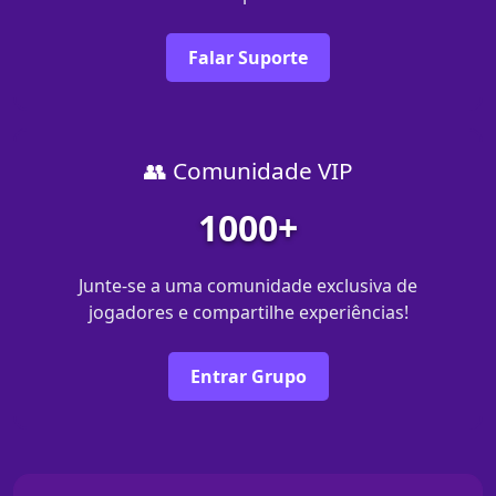
Falar Suporte
👥 Comunidade VIP
1000+
Junte-se a uma comunidade exclusiva de
jogadores e compartilhe experiências!
Entrar Grupo