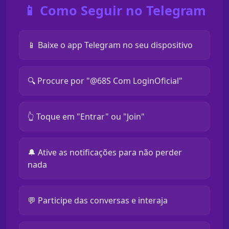
📱 Como Seguir no Telegram
📱 Baixe o app Telegram no seu dispositivo
🔍 Procure por "@68S Com LoginOficial"
👆 Toque em "Entrar" ou "Join"
🔔 Ative as notificações para não perder
nada
💬 Participe das conversas e interaja