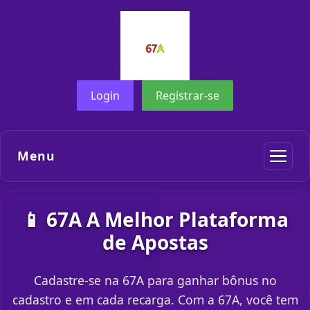
Login
Registrar-se
Menu
📱 67A A Melhor Plataforma
de Apostas
Cadastre-se na 67A para ganhar bônus no
cadastro e em cada recarga. Com a 67A, você tem