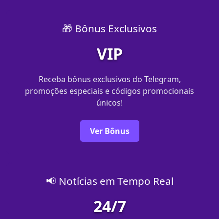
🎁 Bônus Exclusivos
VIP
Receba bônus exclusivos do Telegram,
promoções especiais e códigos promocionais
únicos!
Ver Bônus
📢 Notícias em Tempo Real
24/7