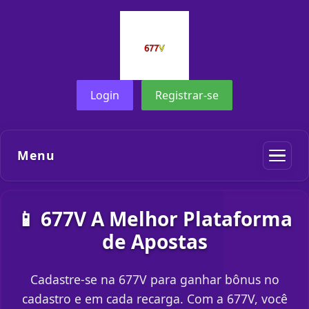
Login
Registrar-se
Menu
📱 677V A Melhor Plataforma
de Apostas
Cadastre-se na 677V para ganhar bônus no
cadastro e em cada recarga. Com a 677V, você