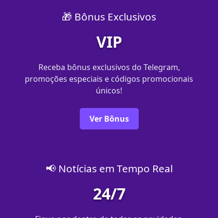
🎁 Bônus Exclusivos
VIP
Receba bônus exclusivos do Telegram,
promoções especiais e códigos promocionais
únicos!
Ver Bônus
📢 Notícias em Tempo Real
24/7