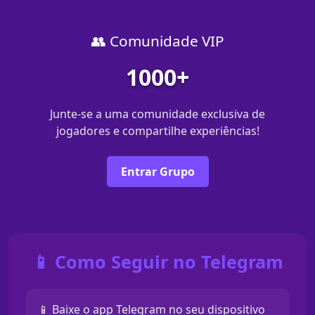
👥 Comunidade VIP
1000+
Junte-se a uma comunidade exclusiva de
jogadores e compartilhe experiências!
Entrar Grupo
📱 Como Seguir no Telegram
📱 Baixe o app Telegram no seu dispositivo