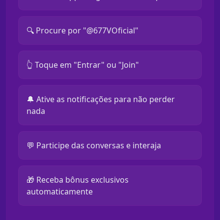
🔍 Procure por "@677VOficial"
👆 Toque em "Entrar" ou "Join"
🔔 Ative as notificações para não perder
nada
💬 Participe das conversas e interaja
🎁 Receba bônus exclusivos
automaticamente