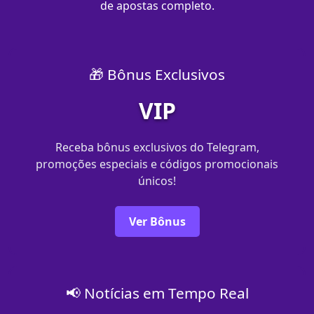
de apostas completo.
🎁 Bônus Exclusivos
VIP
Receba bônus exclusivos do Telegram,
promoções especiais e códigos promocionais
únicos!
Ver Bônus
📢 Notícias em Tempo Real