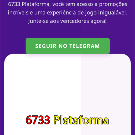
6733 Plataforma, você tem acesso a promoções
incríveis e uma experiência de jogo inigualável.
Junte-se aos vencedores agora!
SEGUIR NO TELEGRAM