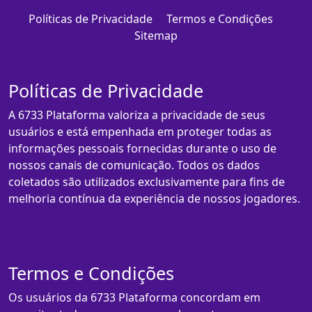
Políticas de Privacidade
Termos e Condições
Sitemap
Políticas de Privacidade
A 6733 Plataforma valoriza a privacidade de seus
usuários e está empenhada em proteger todas as
informações pessoais fornecidas durante o uso de
nossos canais de comunicação. Todos os dados
coletados são utilizados exclusivamente para fins de
melhoria contínua da experiência de nossos jogadores.
Termos e Condições
Os usuários da 6733 Plataforma concordam em