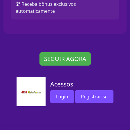
🎁 Receba bônus exclusivos
automaticamente
SEGUIR AGORA
Acessos
Login
Registrar-se