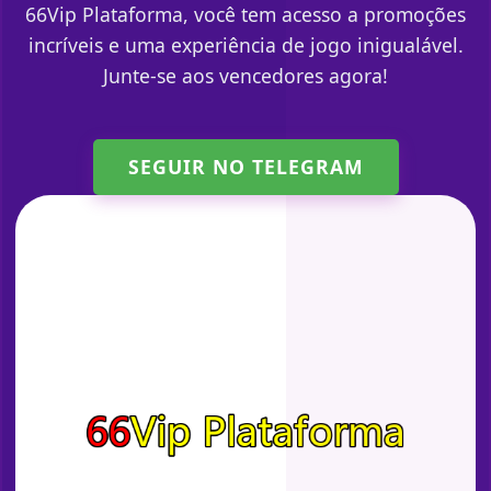
66Vip Plataforma, você tem acesso a promoções
incríveis e uma experiência de jogo inigualável.
Junte-se aos vencedores agora!
SEGUIR NO TELEGRAM