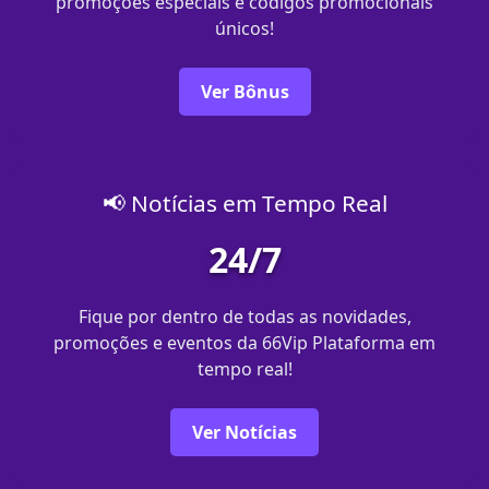
promoções especiais e códigos promocionais
únicos!
Ver Bônus
📢 Notícias em Tempo Real
24/7
Fique por dentro de todas as novidades,
promoções e eventos da 66Vip Plataforma em
tempo real!
Ver Notícias