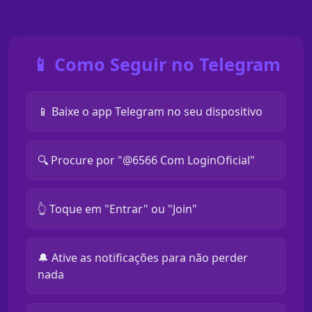
📱 Como Seguir no Telegram
📱 Baixe o app Telegram no seu dispositivo
🔍 Procure por "@6566 Com LoginOficial"
👆 Toque em "Entrar" ou "Join"
🔔 Ative as notificações para não perder
nada