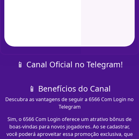
📱 Canal Oficial no Telegram!
📱 Benefícios do Canal
Descubra as vantagens de seguir a 6566 Com Login no
Telegram
Sim, o 6566 Com Login oferece um atrativo bônus de
boas-vindas para novos jogadores. Ao se cadastrar,
você poderá aproveitar essa promoção exclusiva, que