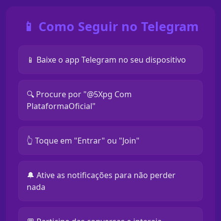
📱 Como Seguir no Telegram
📱 Baixe o app Telegram no seu dispositivo
🔍 Procure por "@5Xpg Com
PlataformaOficial"
👆 Toque em "Entrar" ou "Join"
🔔 Ative as notificações para não perder
nada