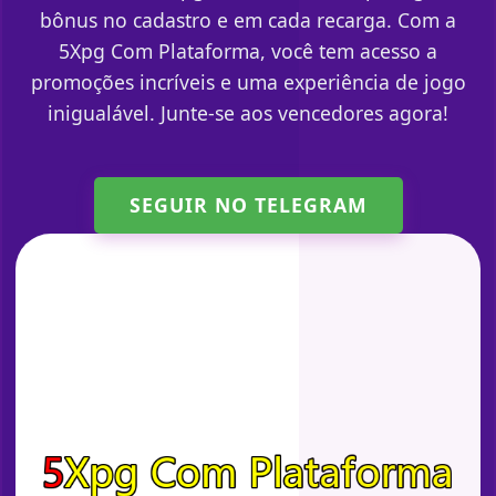
bônus no cadastro e em cada recarga. Com a
5Xpg Com Plataforma, você tem acesso a
promoções incríveis e uma experiência de jogo
inigualável. Junte-se aos vencedores agora!
SEGUIR NO TELEGRAM