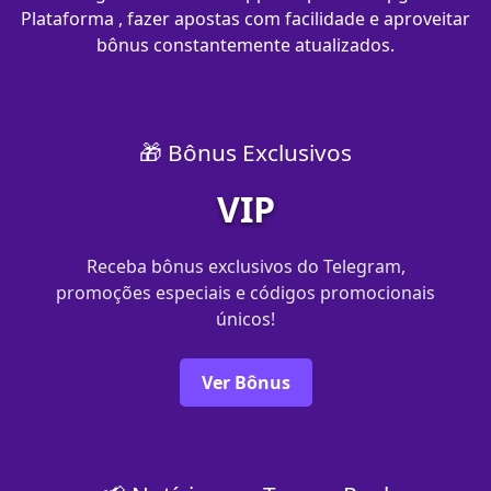
Plataforma , fazer apostas com facilidade e aproveitar
bônus constantemente atualizados.
🎁 Bônus Exclusivos
VIP
Receba bônus exclusivos do Telegram,
promoções especiais e códigos promocionais
únicos!
Ver Bônus