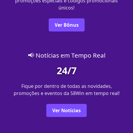
promoções especiais e códigos promocionais
únicos!
Ver Bônus
📢 Notícias em Tempo Real
24/7
Fique por dentro de todas as novidades,
promoções e eventos da 58Win em tempo real!
Ver Notícias