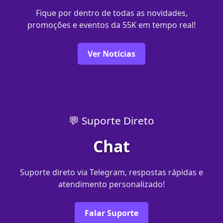
Fique por dentro de todas as novidades,
promoções e eventos da 55K em tempo real!
Ver Notícias
💬 Suporte Direto
Chat
Suporte direto via Telegram, respostas rápidas e
atendimento personalizado!
Falar Suporte