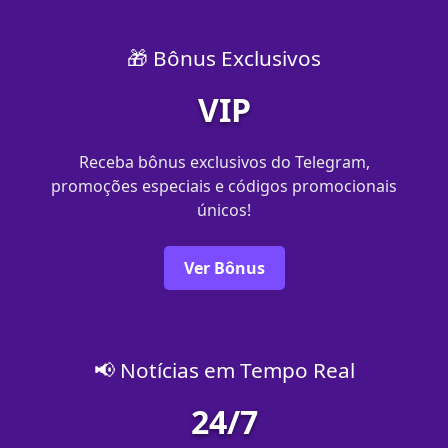
🎁 Bônus Exclusivos
VIP
Receba bônus exclusivos do Telegram,
promoções especiais e códigos promocionais
únicos!
Ver Bônus
📢 Notícias em Tempo Real
24/7