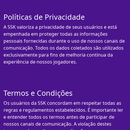
Políticas de Privacidade
A 55K valoriza a privacidade de seus usuários e está
empenhada em proteger todas as informações
pessoais fornecidas durante o uso de nossos canais de
comunicação. Todos os dados coletados são utilizados
exclusivamente para fins de melhoria contínua da
experiência de nossos jogadores.
Termos e Condições
Os usuários da 55K concordam em respeitar todas as
regras e regulamentos estabelecidos. É importante ler
e entender todos os termos antes de participar de
nossos canais de comunicação. A violação destes