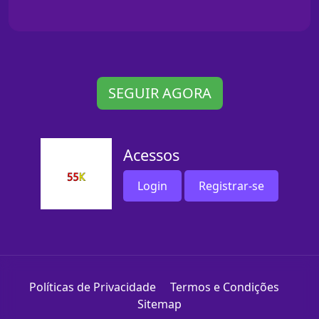
SEGUIR AGORA
Acessos
Login
Registrar-se
Políticas de Privacidade
Termos e Condições
Sitemap