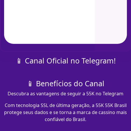
📱 Canal Oficial no Telegram!
📱 Benefícios do Canal
Descubra as vantagens de seguir a 55K no Telegram
Com tecnologia SSL de última geração, a 55K 55K Brasil
protege seus dados e se torna a marca de cassino mais
confiável do Brasil.