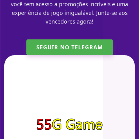
você tem acesso a promoções incríveis e uma
experiência de jogo inigualável. Junte-se aos
vencedores agora!
SEGUIR NO TELEGRAM