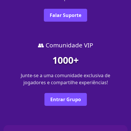
Falar Suporte
👥 Comunidade VIP
1000+
Junte-se a uma comunidade exclusiva de
jogadores e compartilhe experiências!
Entrar Grupo