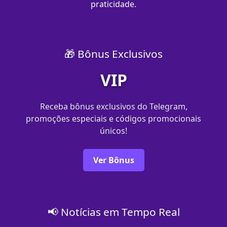
praticidade.
🎁 Bônus Exclusivos
VIP
Receba bônus exclusivos do Telegram,
promoções especiais e códigos promocionais
únicos!
Ver Bônus
📢 Notícias em Tempo Real