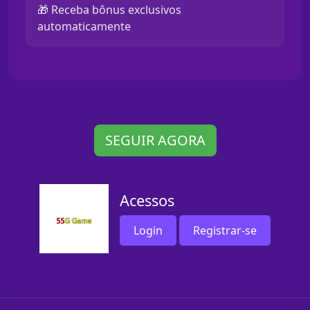
🎁 Receba bônus exclusivos
automaticamente
SEGUIR AGORA
Acessos
Login
Registrar-se