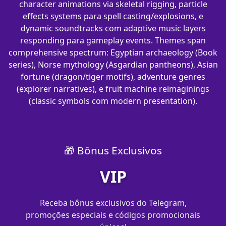
character animations via skeletal rigging, particle
effects systems para spell casting/explosions, e
dynamic soundtracks com adaptive music layers
responding para gameplay events. Themes span
comprehensive spectrum: Egyptian archaeology (Book
series), Norse mythology (Asgardian pantheons), Asian
fortune (dragon/tiger motifs), adventure genres
(explorer narratives), e fruit machine reimaginings
(classic symbols com modern presentation).
🎁 Bônus Exclusivos
VIP
Receba bônus exclusivos do Telegram,
promoções especiais e códigos promocionais