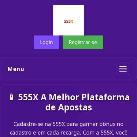
Login
Registrar-se
Menu
📱 555X A Melhor Plataforma
de Apostas
Cadastre-se na 555X para ganhar bônus no
cadastro e em cada recarga. Com a 555X, você