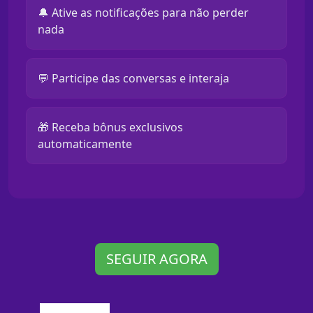
🔔 Ative as notificações para não perder
nada
💬 Participe das conversas e interaja
🎁 Receba bônus exclusivos
automaticamente
SEGUIR AGORA