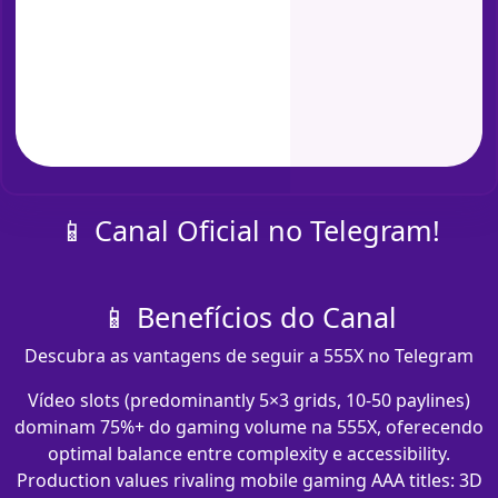
📱 Canal Oficial no Telegram!
📱 Benefícios do Canal
Descubra as vantagens de seguir a 555X no Telegram
Vídeo slots (predominantly 5×3 grids, 10-50 paylines)
dominam 75%+ do gaming volume na 555X, oferecendo
optimal balance entre complexity e accessibility.
Production values rivaling mobile gaming AAA titles: 3D