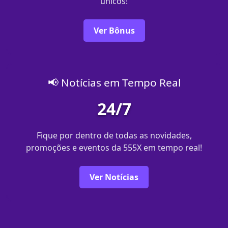
únicos!
Ver Bônus
📢 Notícias em Tempo Real
24/7
Fique por dentro de todas as novidades,
promoções e eventos da 555X em tempo real!
Ver Notícias