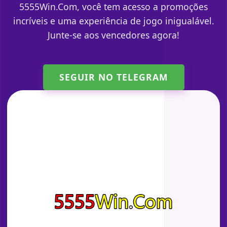
5555Win.Com, você tem acesso a promoções
incríveis e uma experiência de jogo inigualável.
Junte-se aos vencedores agora!
SEGUIR NO TELEGRAM