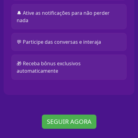
🔔 Ative as notificações para não perder
nada
💬 Participe das conversas e interaja
🎁 Receba bônus exclusivos
automaticamente
SEGUIR AGORA