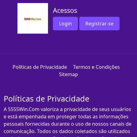
Acessos
Login
Registrar-se
Políticas de Privacidade
Termos e Condições
Sitemap
Políticas de Privacidade
A 5555Win.Com valoriza a privacidade de seus usuários
e está empenhada em proteger todas as informações
pessoais fornecidas durante o uso de nossos canais de
comunicação. Todos os dados coletados são utilizados