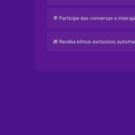
💬 Participe das conversas e interaj
🎁 Receba bônus exclusivos autom