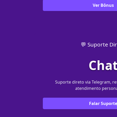
Ver Bônus
💬 Suporte Di
Cha
Suporte direto via Telegram, r
atendimento persona
Falar Suport