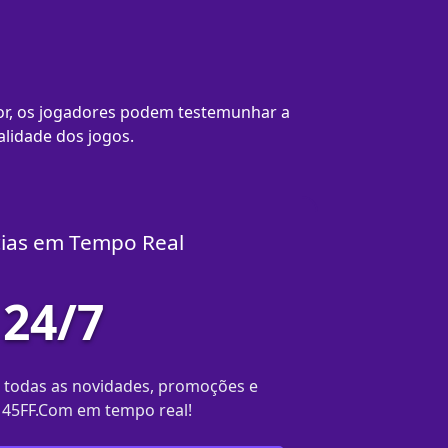
or, os jogadores podem testemunhar a
alidade dos jogos.
cias em Tempo Real
24/7
e todas as novidades, promoções e
 45FF.Com em tempo real!