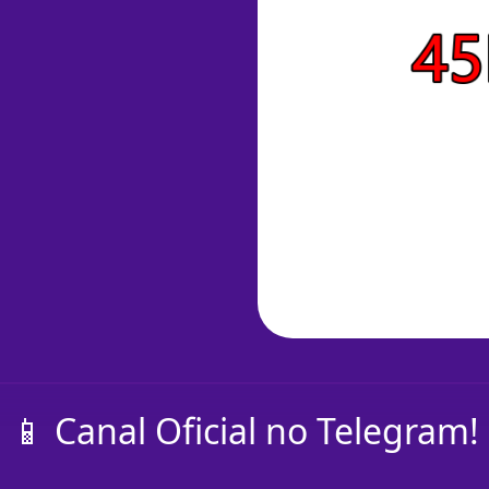
📱 Canal Oficial no Telegram!