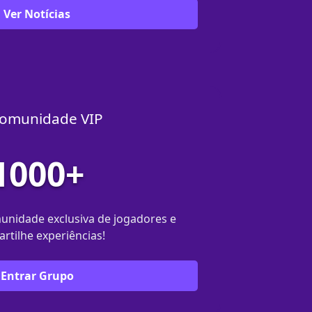
Ver Notícias
Comunidade VIP
1000+
unidade exclusiva de jogadores e
rtilhe experiências!
Entrar Grupo