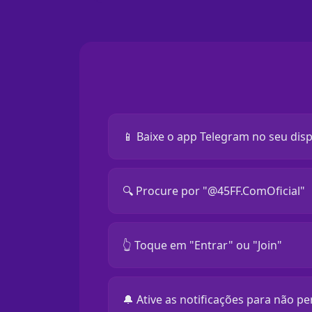
📱 Baixe o app Telegram no seu disp
🔍 Procure por "@45FF.ComOficial"
👆 Toque em "Entrar" ou "Join"
🔔 Ative as notificações para não p