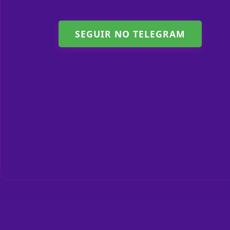
SEGUIR NO TELEGRAM