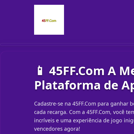
📱 45FF.Com A M
Plataforma de A
Cadastre-se na 45FF.Com para ganhar b
cada recarga. Com a 45FF.Com, você te
incríveis e uma experiência de jogo inig
vencedores agora!