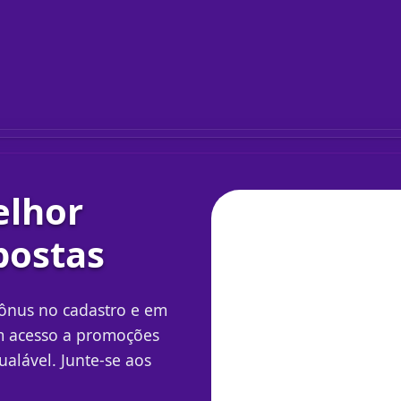
elhor
postas
ônus no cadastro e em
m acesso a promoções
ualável. Junte-se aos