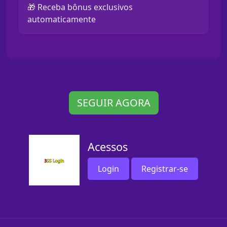
🎁 Receba bônus exclusivos
automaticamente
SEGUIR AGORA
Acessos
Login
Registrar-se