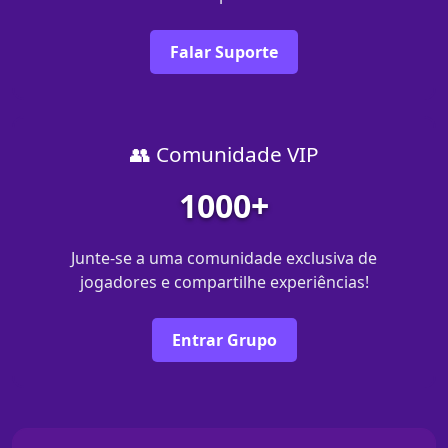
Falar Suporte
👥 Comunidade VIP
1000+
Junte-se a uma comunidade exclusiva de
jogadores e compartilhe experiências!
Entrar Grupo