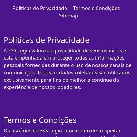
Políticas de Privacidade
Termos e Condições
Sitemap
Políticas de Privacidade
A 3SS Login valoriza a privacidade de seus usuários e
está empenhada em proteger todas as informações
pessoais fornecidas durante o uso de nossos canais de
comunicação. Todos os dados coletados são utilizados
exclusivamente para fins de melhoria contínua da
experiência de nossos jogadores.
Termos e Condições
Os usuários da 3SS Login concordam em respeitar