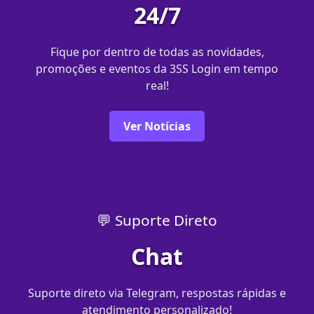
24/7
Fique por dentro de todas as novidades,
promoções e eventos da 3SS Login em tempo
real!
Ver Notícias
💬 Suporte Direto
Chat
Suporte direto via Telegram, respostas rápidas e
atendimento personalizado!