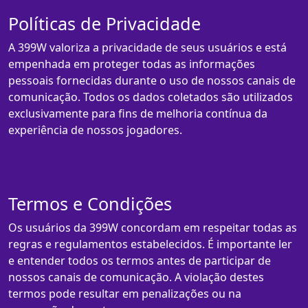
Políticas de Privacidade
A 399W valoriza a privacidade de seus usuários e está
empenhada em proteger todas as informações
pessoais fornecidas durante o uso de nossos canais de
comunicação. Todos os dados coletados são utilizados
exclusivamente para fins de melhoria contínua da
experiência de nossos jogadores.
Termos e Condições
Os usuários da 399W concordam em respeitar todas as
regras e regulamentos estabelecidos. É importante ler
e entender todos os termos antes de participar de
nossos canais de comunicação. A violação destes
termos pode resultar em penalizações ou na