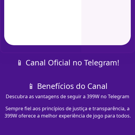
📱 Canal Oficial no Telegram!
📱 Benefícios do Canal
Descubra as vantagens de seguir a 399W no Telegram
Sempre fiel aos princípios de justiça e transparência, a
399W oferece a melhor experiência de jogo para todos.