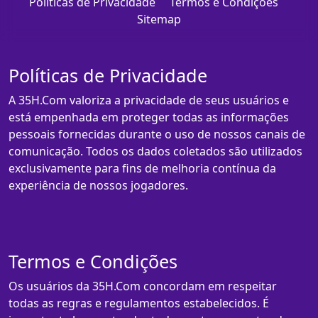
Políticas de Privacidade
Termos e Condições
Sitemap
Políticas de Privacidade
A 35H.Com valoriza a privacidade de seus usuários e
está empenhada em proteger todas as informações
pessoais fornecidas durante o uso de nossos canais de
comunicação. Todos os dados coletados são utilizados
exclusivamente para fins de melhoria contínua da
experiência de nossos jogadores.
Termos e Condições
Os usuários da 35H.Com concordam em respeitar
todas as regras e regulamentos estabelecidos. É