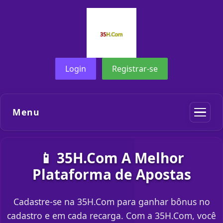
Login
Registrar-se
Menu
📱 35H.Com A Melhor
Plataforma de Apostas
Cadastre-se na 35H.Com para ganhar bônus no
cadastro e em cada recarga. Com a 35H.Com, você