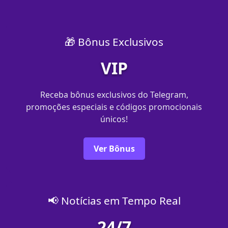
🎁 Bônus Exclusivos
VIP
Receba bônus exclusivos do Telegram,
promoções especiais e códigos promocionais
únicos!
Ver Bônus
📢 Notícias em Tempo Real
24/7