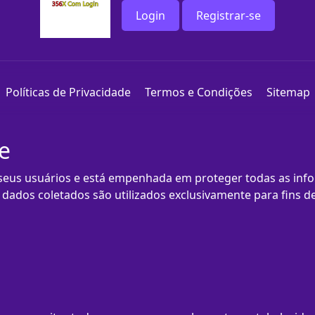
Login
Registrar-se
Políticas de Privacidade
Termos e Condições
Sitemap
de
 seus usuários e está empenhada em proteger todas as inf
dados coletados são utilizados exclusivamente para fins d