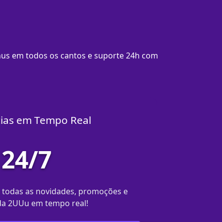
ônus em todos os cantos e suporte 24h com
cias em Tempo Real
24/7
e todas as novidades, promoções e
da 2UUu em tempo real!