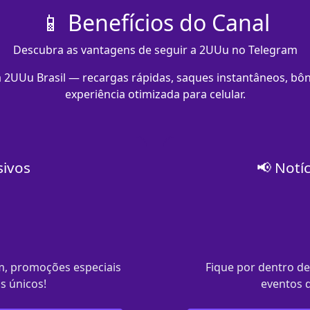
📱 Benefícios do Canal
Descubra as vantagens de seguir a 2UUu no Telegram
a 2UUu Brasil — recargas rápidas, saques instantâneos, b
experiência otimizada para celular.
sivos
📢 Notí
m, promoções especiais
Fique por dentro d
s únicos!
eventos 