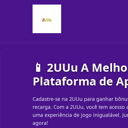
📱 2UUu A Melho
Plataforma de A
Cadastre-se na 2UUu para ganhar bônu
recarga. Com a 2UUu, você tem acesso a
uma experiência de jogo inigualável. J
agora!