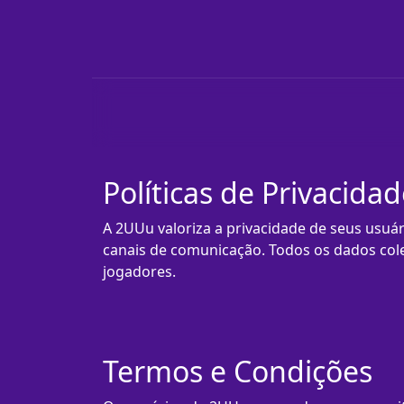
Políticas de Privacida
A 2UUu valoriza a privacidade de seus usu
canais de comunicação. Todos os dados cole
jogadores.
Termos e Condições