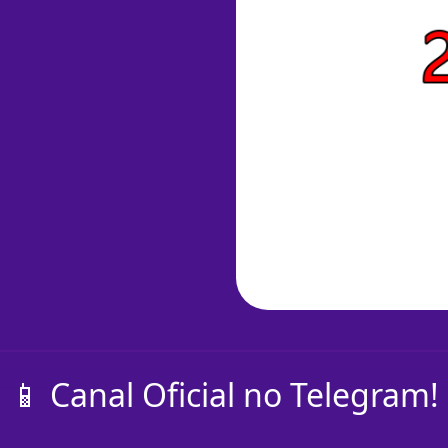
📱 Canal Oficial no Telegram!