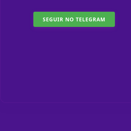
SEGUIR NO TELEGRAM