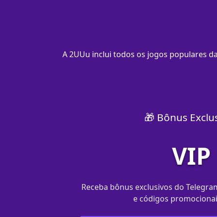
A 2UUu inclui todos os jogos populares d
🎁 Bônus Exclu
VIP
Receba bônus exclusivos do Telegra
e códigos promocionai