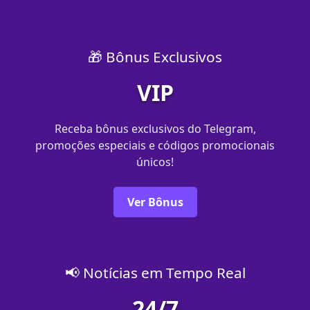
🎁 Bônus Exclusivos
VIP
Receba bônus exclusivos do Telegram,
promoções especiais e códigos promocionais
únicos!
Ver Bônus
📢 Notícias em Tempo Real
24/7