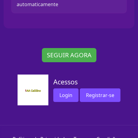
automaticamente
SEGUIR AGORA
Acessos
Login
Registrar-se