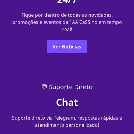
Fique por dentro de todas as novidades,
promoções e eventos da 1AA CaSSino em tempo
real!
Ver Notícias
💬 Suporte Direto
Chat
Suporte direto via Telegram, respostas rápidas e
atendimento personalizado!