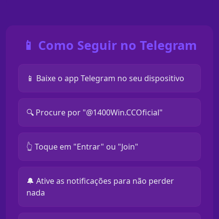
📱 Como Seguir no Telegram
📱 Baixe o app Telegram no seu dispositivo
🔍 Procure por "@1400Win.CCOficial"
👆 Toque em "Entrar" ou "Join"
🔔 Ative as notificações para não perder
nada