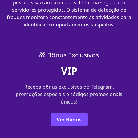
pessoais são armazenados de forma segura em
servidores protegidos. O sistema de detecção de
fraudes monitora constantemente as atividades para
identificar comportamentos suspeitos.
🎁 Bônus Exclusivos
VIP
Receba bônus exclusivos do Telegram,
promoções especiais e códigos promocionais
únicos!
Ver Bônus